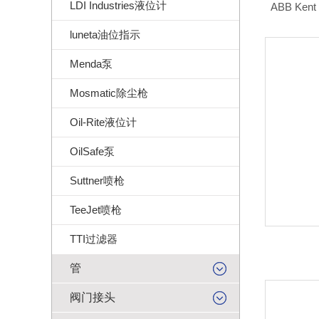
LDI Industries液位计
ABB Kent
luneta油位指示
Menda泵
Mosmatic除尘枪
Oil-Rite液位计
OilSafe泵
Suttner喷枪
TeeJet喷枪
TTI过滤器
管
阀门接头