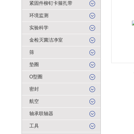
紧固件柳钉卡箍扎带
环境监测
实验科学
金检灭菌洁净室
筛
垫圈
O型圈
密封
航空
轴承联轴器
工具