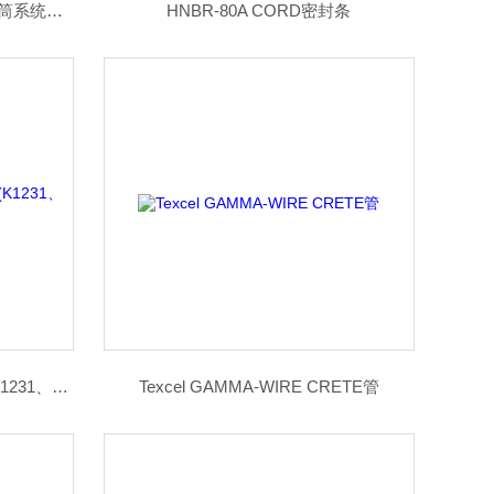
Closed Cylinders System封闭量筒系统实验
HNBR-80A CORD密封条
Kuri Tec TUNDRA-AIR PVC管(K1231、K1234、K1236)
Texcel GAMMA-WIRE CRETE管