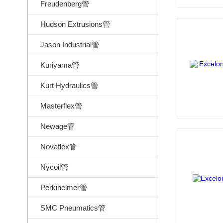
Freudenberg管
Hudson Extrusions管
Jason Industrial管
Kuriyama管
Kurt Hydraulics管
Masterflex管
Newage管
Novaflex管
Nycoil管
Perkinelmer管
SMC Pneumatics管