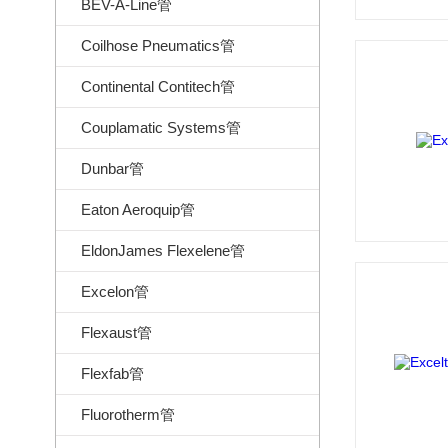
BEV-A-Line管
Coilhose Pneumatics管
Continental Contitech管
Couplamatic Systems管
Dunbar管
Eaton Aeroquip管
EldonJames Flexelene管
Excelon管
Flexaust管
Flexfab管
Fluorotherm管