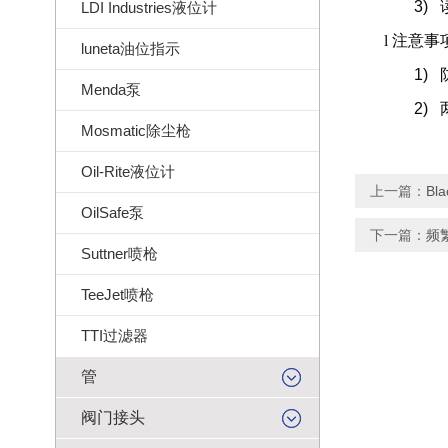
3)
LDI Industries液位计
l
注意事
luneta油位指示
1)
Menda泵
2)
Mosmatic除尘枪
Oil-Rite液位计
上一篇：
B
OilSafe泵
下一篇：
频繁
Suttner喷枪
TeeJet喷枪
TTI过滤器
管
阀门接头