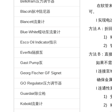
Bellofram压力调节器
在软管
Blacoh脉冲阻尼器
可。
l
实现电
Blancett流量计
方法
A
：折
Blue-White蠕动泵流量计
1)
Esco Oil Indicator指示
2)
Everflo隔膜泵
方法
B
：直
Gast Pump泵
如果不需
l
连接至
Georg Fischer GF Signet
确保金
GO Regulator压力调节器
l
连通性
Guardair除尘枪
1)
Kobold流量计
2)