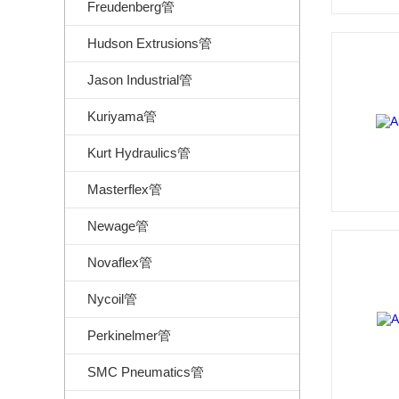
Freudenberg管
Hudson Extrusions管
Jason Industrial管
Kuriyama管
Kurt Hydraulics管
Masterflex管
Newage管
Novaflex管
Nycoil管
Perkinelmer管
SMC Pneumatics管