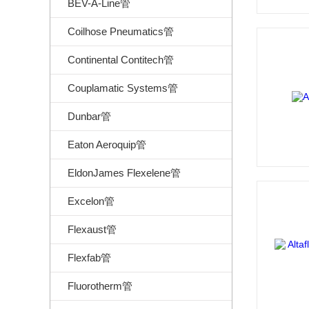
BEV-A-Line管
Coilhose Pneumatics管
Continental Contitech管
Couplamatic Systems管
Dunbar管
Eaton Aeroquip管
EldonJames Flexelene管
Excelon管
Flexaust管
Flexfab管
Fluorotherm管