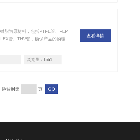
装高性能树脂为原材料，包括PTFE管、FEP
查看详情
F FLEX管、THV管，确保产品的物理
浏览量：
1551
页 跳转到第
页