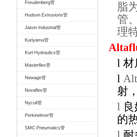
Freudenberg管
脂
Hudson Extrusions管
管
Jason Industrial管
理
Kuriyama管
Altaf
Kurt Hydraulics管
l
材
Masterflex管
l
Al
Newage管
射
Novaflex管
Nycoil管
l
良
Perkinelmer管
的
SMC Pneumatics管
l
耐