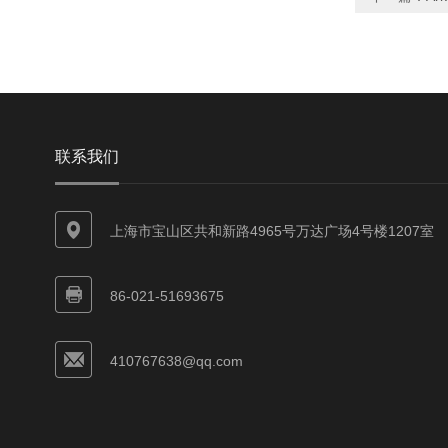
联系我们
上海市宝山区共和新路4965号万达广场4号楼1207室
86-021-51693675
410767638@qq.com