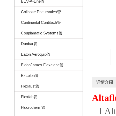
BEV-A-Line管
Coilhose Pneumatics管
Continental Contitech管
Couplamatic Systems管
Dunbar管
Eaton Aeroquip管
EldonJames Flexelene管
Excelon管
详情介绍
Flexaust管
Altaf
Flexfab管
Fluorotherm管
l
Alt