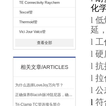
TE Connectivity Raychem
化
Texcel管
l
低
Thermoid管
延
Vici Jour Valco管
l
工
查看全部
l
硬
l
抗
相关文章/ARTICLES
l
拉
为什么选择LoveJoy万向节？
l
公
正确保养Blacoh脉冲阻尼器，确保长期稳定运行
l
符
Tri-Clamp TC管连接头简介