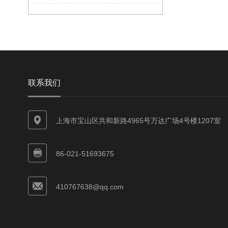
联系我们
上海市宝山区共和新路4965号万达广场4号楼1207室
86-021-51693675
410767638@qq.com