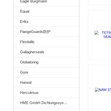
Eagle Burgmann
Equal
Eriks
FlangeGuards防护
Flexitallic
Gallagherseals
Globaloring
Gore
Harwal
Herculesus
HME GmbH Dichtungssysteme