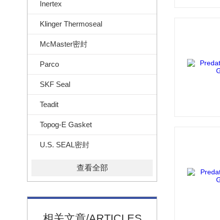
Inertex
Klinger Thermoseal
McMaster密封
Parco
SKF Seal
Teadit
Topog-E Gasket
U.S. SEAL密封
查看全部
相关文章/ARTICLES