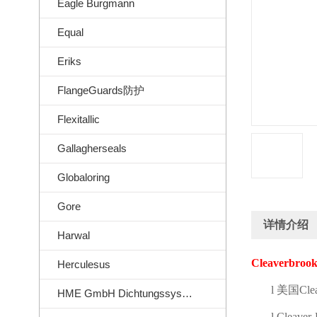
Eagle Burgmann
Equal
Eriks
FlangeGuards防护
Flexitallic
Gallagherseals
Globaloring
Gore
详情介绍
Harwal
Cleaverbrook
Herculesus
l
美国
Cle
HME GmbH Dichtungssysteme
l
Cleaver