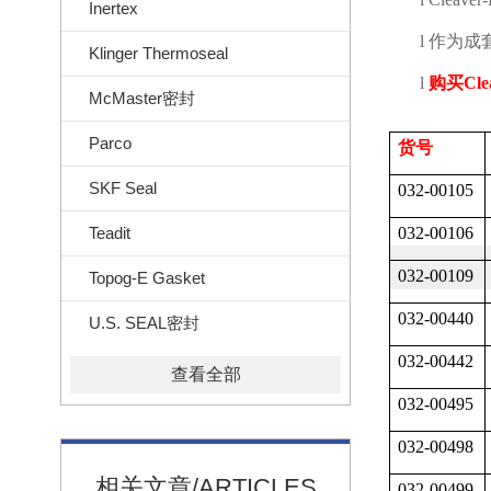
Inertex
l
作为成
Klinger Thermoseal
l
购买
Cle
McMaster密封
Parco
货号
SKF Seal
032-00105
Teadit
032-00106
032-00109
Topog-E Gasket
032-00440
U.S. SEAL密封
032-00442
查看全部
032-00495
032-00498
相关文章/ARTICLES
032-00499