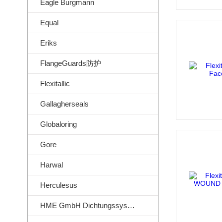
Eagle Burgmann
Equal
Eriks
FlangeGuards防护
Flexitallic
Gallagherseals
Globaloring
Gore
Harwal
Herculesus
HME GmbH Dichtungssysteme