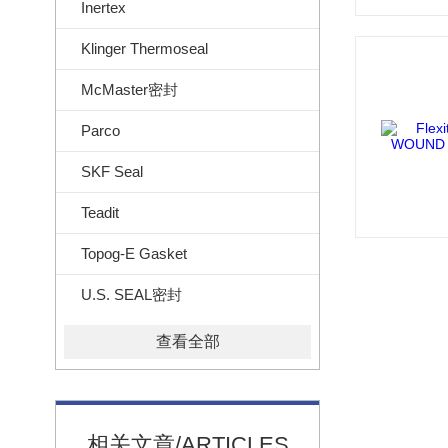
Inertex
Klinger Thermoseal
McMaster密封
Parco
SKF Seal
Teadit
Topog-E Gasket
U.S. SEAL密封
查看全部
相关文章/ARTICLES