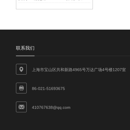
联系我们
上海市宝山区共和新路4965号万达广场4号楼1207室
86-021-51693675
410767638@qq.com