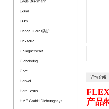
Eagle Burgmann
Equal
Eriks
FlangeGuards防护
Flexitallic
Gallagherseals
Globaloring
Gore
详情介绍
Harwal
FLEX
Herculesus
产品
HME GmbH Dichtungssysteme