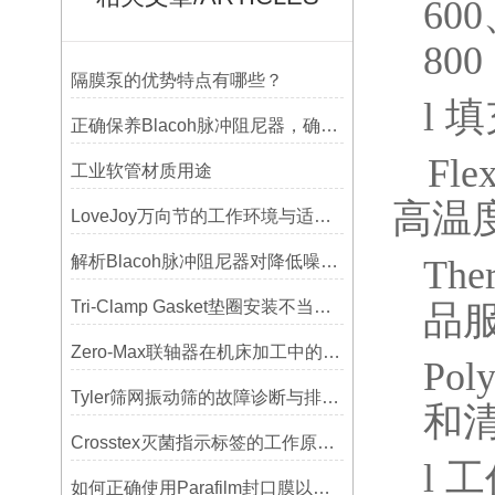
600
800
隔膜泵的优势特点有哪些？
l
填
正确保养Blacoh脉冲阻尼器，确保长期稳定运行
Fle
工业软管材质用途
高温
LoveJoy万向节的工作环境与适用范围
解析Blacoh脉冲阻尼器对降低噪音的显著作用
Ther
Tri-Clamp Gasket垫圈安装不当导致的泄漏问题及预防
品
Zero-Max联轴器在机床加工中的应用及精度保证方法
Poly
Tyler筛网振动筛的故障诊断与排除方法总结
和
Crosstex灭菌指示标签的工作原理：变色反应机制详解
l
工
如何正确使用Parafilm封口膜以确保实验结果的准确性？