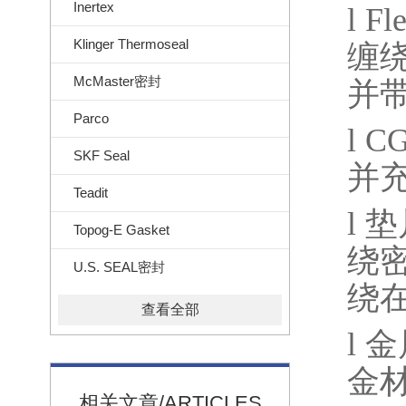
Inertex
l
Fl
Klinger Thermoseal
缠
McMaster密封
并
Parco
l
C
SKF Seal
并
Teadit
l
垫
Topog-E Gasket
绕
U.S. SEAL密封
绕
查看全部
l
金
金
相关文章/ARTICLES