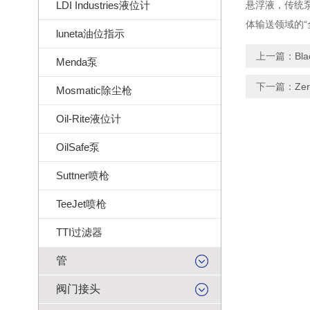
LDI Industries液位计
悬浮液，传统泵
体输送领域的
luneta油位指示
上一篇：
B
Menda泵
下一篇：
Z
Mosmatic除尘枪
Oil-Rite液位计
OilSafe泵
Suttner喷枪
TeeJet喷枪
TTI过滤器
管
阀门接头