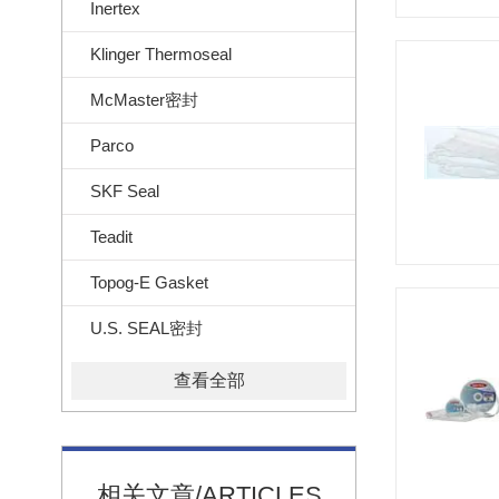
Inertex
Klinger Thermoseal
McMaster密封
Parco
SKF Seal
Teadit
Topog-E Gasket
U.S. SEAL密封
查看全部
相关文章/ARTICLES