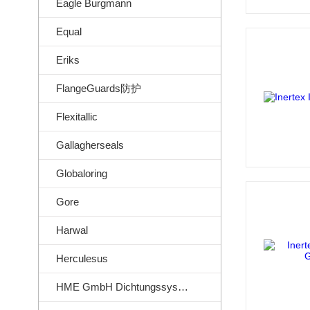
Eagle Burgmann
Equal
Eriks
FlangeGuards防护
Flexitallic
Gallagherseals
Globaloring
Gore
Harwal
Herculesus
HME GmbH Dichtungssysteme