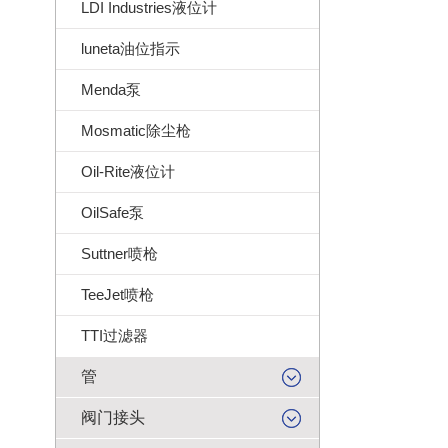
LDI Industries液位计
luneta油位指示
Menda泵
Mosmatic除尘枪
Oil-Rite液位计
OilSafe泵
Suttner喷枪
TeeJet喷枪
TTI过滤器
管
阀门接头