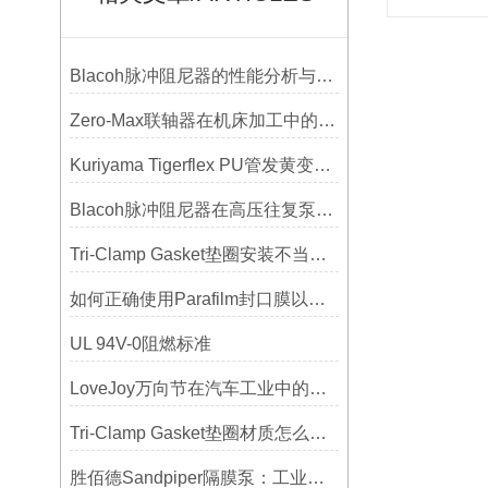
Blacoh脉冲阻尼器的性能分析与测试方法
Zero-Max联轴器在机床加工中的应用及精度保证方法
Kuriyama Tigerflex PU管发黄变硬怎么办？
Blacoh脉冲阻尼器在高压往复泵系统中的应用
Tri-Clamp Gasket垫圈安装不当导致的泄漏问题及预防
如何正确使用Parafilm封口膜以确保实验结果的准确性？
UL 94V-0阻燃标准
LoveJoy万向节在汽车工业中的重要性
Tri-Clamp Gasket垫圈材质怎么选？EPDM、硅胶还是PTFE？
胜佰德Sandpiper隔膜泵：工业流体输送的可靠动力解决方案