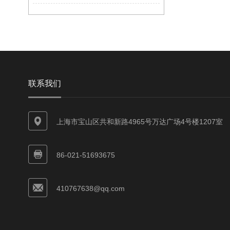
联系我们
上海市宝山区共和新路4965号万达广场4号楼1207室
86-021-51693675
410767638@qq.com