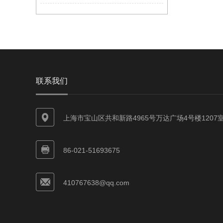
联系我们
上海市宝山区共和新路4965号万达广场4号楼1207
86-021-51693675
410767638@qq.com