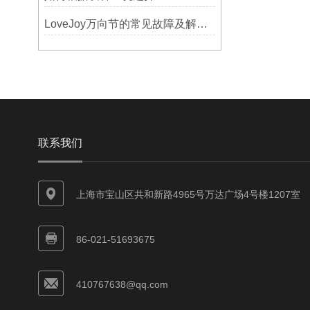
LoveJoy万向节的常见故障及解决方案
联系我们
上海市宝山区共和新路4965号万达广场4号楼1207室
86-021-51693675
410767638@qq.com