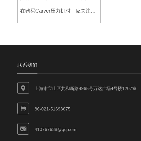
在购买Carver压力机时，应关注哪些性能指标？
联系我们
上海市宝山区共和新路4965号万达广场4号楼1207室
86-021-51693675
410767638@qq.com