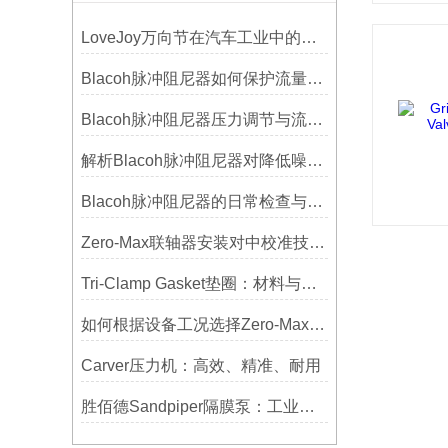
LoveJoy万向节在汽车工业中的重要性
Blacoh脉冲阻尼器如何保护流量计、压力开关和管路附件？
Blacoh脉冲阻尼器压力调节与流量匹配技巧
解析Blacoh脉冲阻尼器对降低噪音的显著作用
Blacoh脉冲阻尼器的日常检查与预防性维护清单
Zero-Max联轴器安装对中校准技巧与常见误差分析
Tri-Clamp Gasket垫圈：材料与应用的全面指南
如何根据设备工况选择Zero-Max联轴器？
Carver压力机：高效、精准、耐用
胜佰德Sandpiper隔膜泵：工业流体输送的可靠动力解决方案