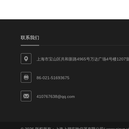
联系我们
上海市宝山区共和新路4965号万达广场4号楼1207
86-021-51693675
410767638@qq.com