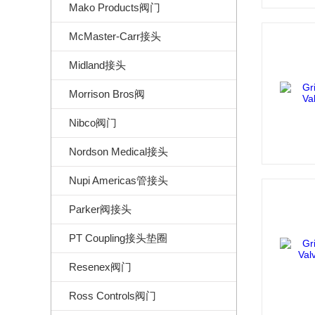
Mako Products阀门
McMaster-Carr接头
Midland接头
Morrison Bros阀
Nibco阀门
Nordson Medical接头
Nupi Americas管接头
Parker阀接头
PT Coupling接头垫圈
Resenex阀门
Ross Controls阀门