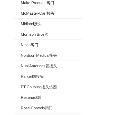
Mako Products阀门
McMaster-Carr接头
Midland接头
Morrison Bros阀
Nibco阀门
Nordson Medical接头
Nupi Americas管接头
Parker阀接头
PT Coupling接头垫圈
Resenex阀门
Ross Controls阀门