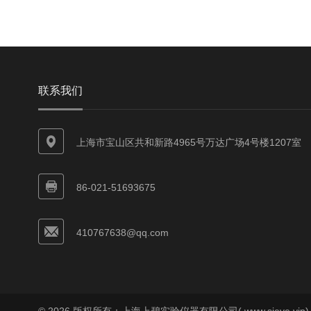
联系我们
上海市宝山区共和新路4965号万达广场4号楼1207室
86-021-51693675
410767638@qq.com