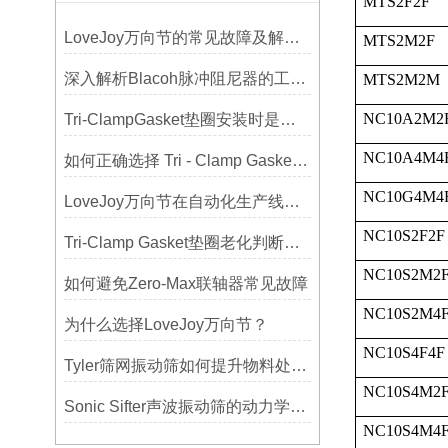
MTS2F2F
LoveJoy万向节的常见故障及解决方案
MTS2M2F
深入解析Blacoh脉冲阻尼器的工作原理与应用
MTS2M2M
NC10A2M2
Tri-ClampGasket垫圈安装时是否需要涂抹润滑剂或密封脂？
NC10A4M4
如何正确选择 Tri - Clamp Gasket 垫圈的材质与尺寸？
NC10G4M4
LoveJoy万向节在自动化生产线中的核心作用
NC10S2F2F
Tri-Clamp Gasket垫圈老化判断，定期更换维护要点
NC10S2M2
如何避免Zero-Max联轴器常见故障
NC10S2M4
为什么选择LoveJoy万向节？
NC10S4F4F
Tyler筛网振动筛如何提升物料处理能力
NC10S4M2
Sonic Sifter声波振动筛的动力学模拟与性能分析
NC10S4M4