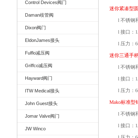
Control Devices阀门
迷你紧凑型
Daman歧管阀
l
不锈钢
Dixon阀门
l
接口：
1
EldonJames接头
l
压力：
6
Fulflo减压阀
迷你三通手
Griffco减压阀
l
不锈钢
Hayward阀门
l
接口：
1
l
压力：
6
ITW Medical接头
Mako
标准型
John Guest接头
l
不锈钢
Jomar Valve阀门
l
接口：
1
JW Winco
l
压力：
6