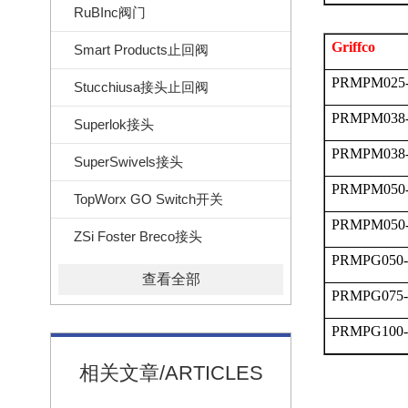
RuBInc阀门
Griffco
Smart Products止回阀
PRMPM025
Stucchiusa接头止回阀
PRMPM038
Superlok接头
PRMPM038
SuperSwivels接头
PRMPM050
TopWorx GO Switch开关
PRMPM050
ZSi Foster Breco接头
PRMPG050-
查看全部
PRMPG075-
PRMPG100-
相关文章/ARTICLES