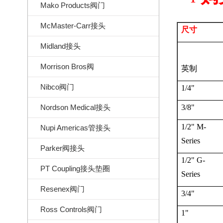
Mako Products阀门
McMaster-Carr接头
尺寸
Midland接头
Morrison Bros阀
英制
Nibco阀门
1/4"
Nordson Medical接头
3/8"
1/2" M-
Nupi Americas管接头
Series
Parker阀接头
1/2" G-
PT Coupling接头垫圈
Series
Resenex阀门
3/4"
Ross Controls阀门
1"