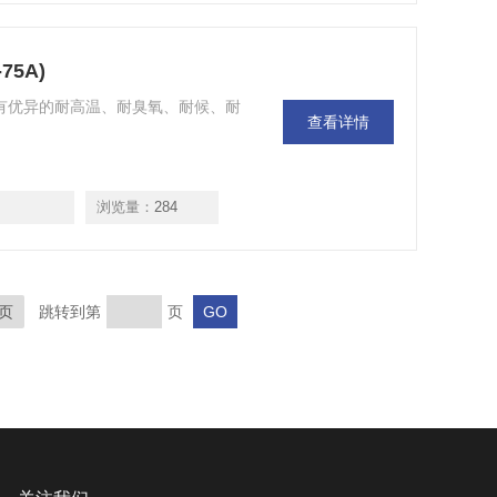
75A)
75A)，具有优异的耐高温、耐臭氧、耐候、耐
查看详情
浏览量：
284
页
跳转到第
页