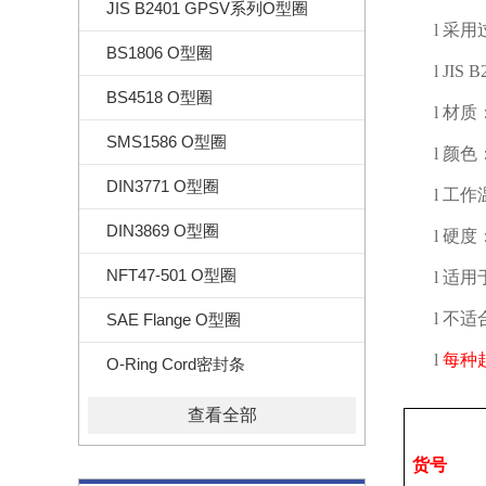
JIS B2401 GPSV系列O型圈
l
采用
BS1806 O型圈
l
JIS B
BS4518 O型圈
l
材质
SMS1586 O型圈
l
颜色
DIN3771 O型圈
l
工作
DIN3869 O型圈
l
硬度
NFT47-501 O型圈
l
适用
l
不适
SAE Flange O型圈
l
每种
O-Ring Cord密封条
查看全部
货号