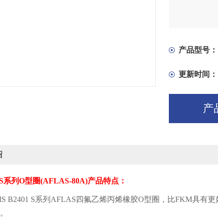
产品型号：
更新时间：
产
绍
S
系列
O
型圈
(AFLAS-80A)
产品特点：
IS B2401 S
系列
AFLAS
四氟乙烯丙烯橡胶
O
型圈，比
FKM
具有更
。