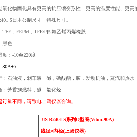
过氧化物固化具有更高的抗压缩变形性、更高的温度性能、更高
2401 S
日本公制尺寸，特殊尺寸。
：
TFE
，
FEPM
，
TFE/P
四氟乙烯丙烯橡胶
：黑色
温度：
-10
至
220
度
：
80A
±
5
于：石油液，刹车液，碱，磷酸酯，胺，发动机油，蒸汽和热水
合：芳香族燃料，酮，氯化烃
起订量不同，请致电上碧仪器咨询。
JIS B2401 S
系列
O
型圈
(Viton-90A)
线径
×内径
(
上碧仪器
)