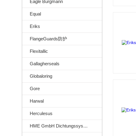
Eagle Burgmann
Equal
Eriks
FlangeGuards防护
Flexitallic
Gallagherseals
Globaloring
Gore
Harwal
Herculesus
HME GmbH Dichtungssysteme