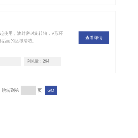
封或轴承一起使用，油封密封旋转轴，V形环
查看详情
环后面的区域清洁。
浏览量：
294
页 跳转到第
页