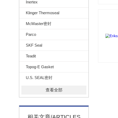
Inertex
Klinger Thermoseal
McMaster密封
Parco
SKF Seal
Teadit
Topog-E Gasket
U.S. SEAL密封
查看全部
相关文章/ARTICLES