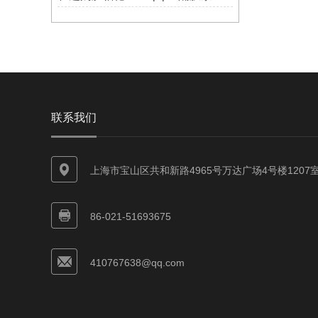
联系我们
上海市宝山区共和新路4965号万达广场4号楼1207
86-021-51693675
410767638@qq.com