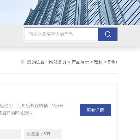
您的位置：
网站首页
>
产品展示
>
密封
> Eriks
封或轴承一起使用，油封密封旋转轴，V形环
查看详情
环后面的区域清洁。
浏览量：
309