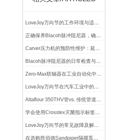
LoveJoy万向节的工作环境与适用范围
正确保养Blacoh脉冲阻尼器，确保长期稳定运行
Carver压力机的预防性维护：延长使用寿命的技巧
Blacoh脉冲阻尼器的日常检查与预防性维护清单
Zero-Max联轴器在工业自动化中的关键作用
LoveJoy万向节在汽车工业中的重要性
Altaflour 350THV管vs. 传统管道：谁更耐用？
学会使用Crosstex灭菌指示标签提高无菌保证水平
LoveJoy万向节的常见故障及解决方案
在选购胜佰德Sandpiper隔膜泵时应该注意哪些关键参数？