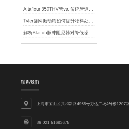
Altaflour 350THV管vs. 传统管道：谁更耐用？
Tyler筛网振动筛如何提升物料处理能力
解析Blacoh脉冲阻尼器对降低噪音的显著作用
联系我们
上海市宝山区共和新路4965号万达广场4号楼1207
86-021-51693675