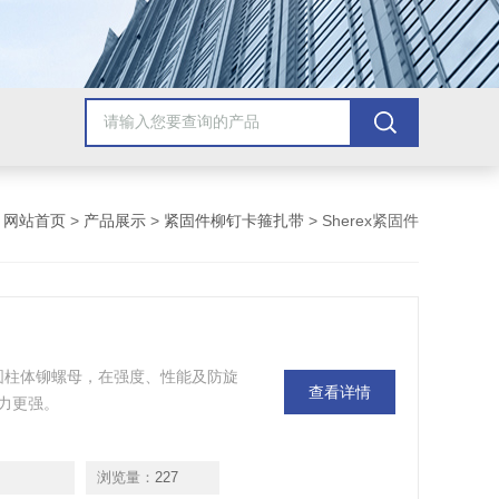
：
网站首页
>
产品展示
>
紧固件柳钉卡箍扎带
> Sherex紧固件
母，相比其他圆柱体铆螺母，在强度、性能及防旋
查看详情
力更强。
浏览量：
227