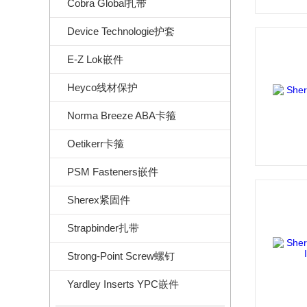
Cobra Global扎带
Device Technologie护套
E-Z Lok嵌件
Heyco线材保护
Norma Breeze ABA卡箍
Oetikerr卡箍
PSM Fasteners嵌件
Sherex紧固件
Strapbinder扎带
Strong-Point Screw螺钉
Yardley Inserts YPC嵌件