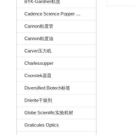
BYK-Gardner粘度
Cadence Science Popper Sons
Cannon粘度管
Cannon粘度油
Carver压力机
Charlessupper
Coorstek器皿
Diversified Biotech标签
Drierite干燥剂
Globe Scientific实验耗材
Graticules Optics