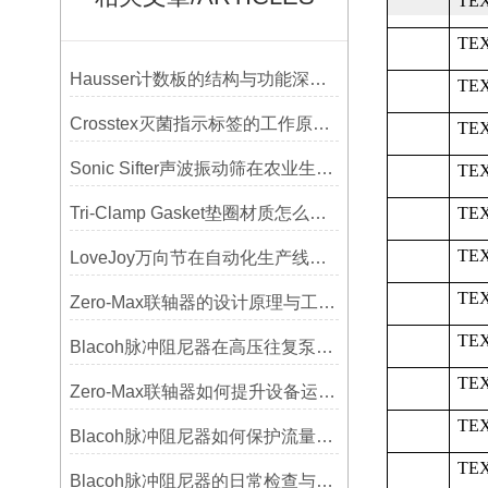
TEX
TEX
Hausser计数板的结构与功能深度解析
TEX
Crosstex灭菌指示标签的工作原理：变色反应机制详解
TEX
Sonic Sifter声波振动筛在农业生产中的应用与优化
TEX
Tri-Clamp Gasket垫圈材质怎么选？EPDM、硅胶还是PTFE？
TEX
TEX
LoveJoy万向节在自动化生产线中的核心作用
TEX
Zero-Max联轴器的设计原理与工艺流程解析
TEX
Blacoh脉冲阻尼器在高压往复泵系统中的应用
TEX
Zero-Max联轴器如何提升设备运行精度？
TEX
Blacoh脉冲阻尼器如何保护流量计、压力开关和管路附件？
TEX
Blacoh脉冲阻尼器的日常检查与预防性维护清单