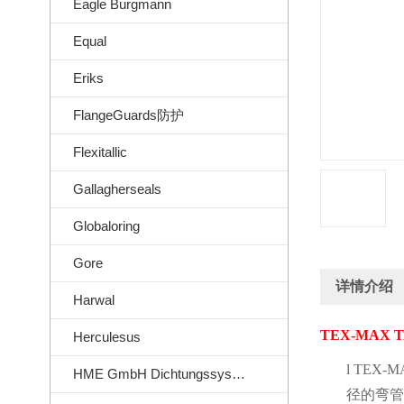
Eagle Burgmann
Equal
Eriks
FlangeGuards防护
Flexitallic
Gallagherseals
Globaloring
Gore
详情介绍
Harwal
TEX-MAX T
Herculesus
l
TEX-M
HME GmbH Dichtungssysteme
径的弯管