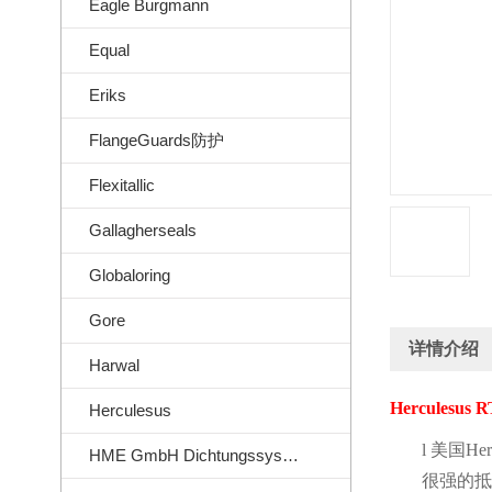
Eagle Burgmann
Equal
Eriks
FlangeGuards防护
Flexitallic
Gallagherseals
Globaloring
Gore
详情介绍
Harwal
Herculesus 
Herculesus
l
美国
Her
HME GmbH Dichtungssysteme
很强的抵