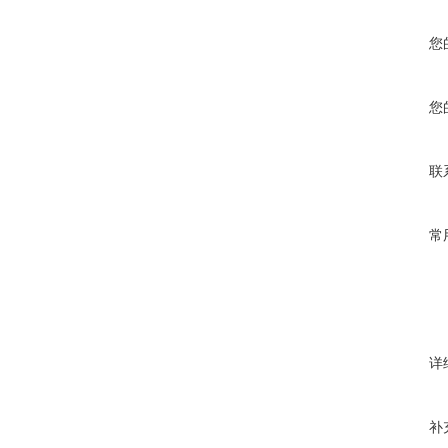
您
您
联
常
详
补