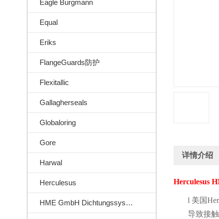
Eagle Burgmann
Equal
Eriks
FlangeGuards防护
Flexitallic
Gallagherseals
Globaloring
Gore
详情介绍
Harwal
Herculesus 
Herculesus
l
美国
Her
HME GmbH Dichtungssysteme
导致接触