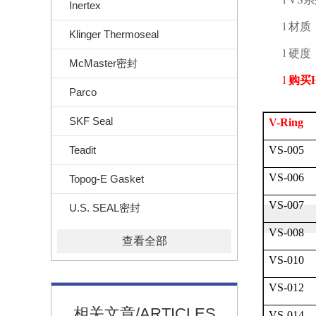
Inertex
l
材质
Klinger Thermoseal
l
硬度
McMaster密封
l
购买
Parco
SKF Seal
V-Ring
Teadit
VS-005
VS-006
Topog-E Gasket
VS-007
U.S. SEAL密封
VS-008
查看全部
VS-010
VS-012
相关文章/ARTICLES
VS-014