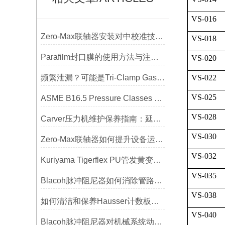
VS-016
Zero-Max联轴器安装对中校准技巧与常见误差分析
VS-018
Parafilm封口膜的使用方法与注意事项
VS-020
频繁泄漏？可能是Tri-Clamp Gasket垫圈安装的这5个误区导致的
VS-022
VS-025
ASME B16.5 Pressure Classes of Flanges压力等级
VS-028
Carver压力机维护保养指南：延长设备寿命的关键
VS-030
Zero-Max联轴器如何提升设备运行精度？
VS-032
Kuriyama Tigerflex PU管发黄变硬怎么办？
VS-035
Blacoh脉冲阻尼器如何消除管路振动与噪音？
VS-038
如何清洁和保养Hausser计数板，避免划伤网格线？
VS-040
Blacoh脉冲阻尼器对机械系统动态特性的影响分析