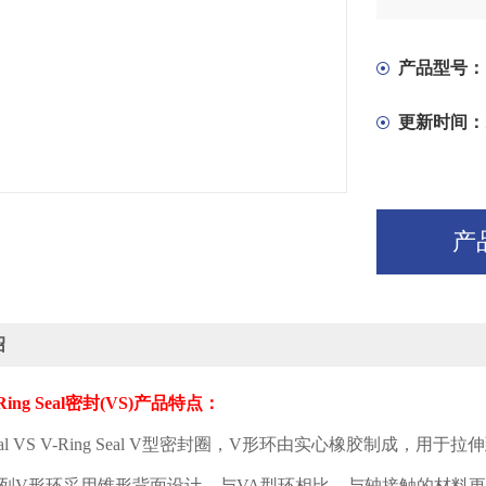
产品型号：
更新时间：
产
绍
ing Seal
密封
(VS)
产品特点：
l VS V-Ring Seal V
型密封圈，
V
形环由实心橡胶制成，用于拉伸
列
V
形环采用锥形背面设计，与
VA
型环相比，与轴接触的材料