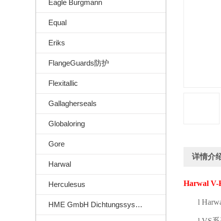
Eagle Burgmann
Equal
Eriks
FlangeGuards防护
Flexitallic
Gallagherseals
Globaloring
Gore
详情介
Harwal
Harwal V-R
Herculesus
l
Harwa
HME GmbH Dichtungssysteme
l
VS
系