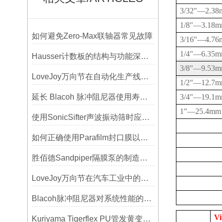
3/32"
—
2.3
1/8"
—
3.18
如何避免Zero-Max联轴器常见故障
3/16"
—
4.7
1/4"
—
6.35
Hausser计数板的结构与功能深度解析
3/8"
—
9.53
LoveJoy万向节在自动化生产线中的核心作用
1/2"
—
12.7
延长 Blacoh 脉冲阻尼器使用寿命的维护技巧大公开
3/4"
—
19.1
1"
—
25.4mm
使用SonicSifter声波振动筛时应注意的几个方面
如何正确使用Parafilm封口膜以确保实验结果的准确性？
胜佰德Sandpiper隔膜泵的制造工艺和技术难点
LoveJoy万向节在汽车工业中的重要性
Blacoh脉冲阻尼器对系统性能的影响分析
Vi
Kuriyama Tigerflex PU管发黄变硬怎么办？