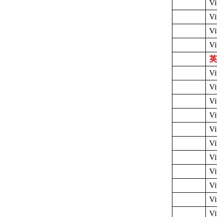
Vi
Vi
Vi
Vi
英
V
V
V
V
V
V
V
V
V
V
V