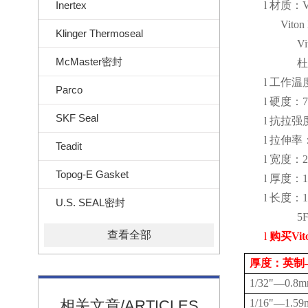
Inertex
l
材质：
V
Viton
Klinger Thermoseal
Vi
McMaster密封
杜
l
工作温
Parco
l
硬度：
SKF Seal
l
抗拉强
l
拉伸率
Teadit
l
宽度：
2
Topog-E Gasket
l
厚度：
1
l
长度：
1
U.S. SEAL密封
5
查看全部
l
购买
Vit
厚度：英制
1/32"
—
0.8
相关文章/ARTICLES
1/16"
—
1.5