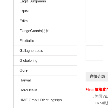
Eagle Burgmann
Equal
Eriks
FlangeGuards防护
Flexitallic
Gallagherseals
Globaloring
Gore
详情介绍
Harwal
Viton
氟橡胶
Herculesus
l
美国
Vit
HME GmbH Dichtungssysteme
l
FKM
氟