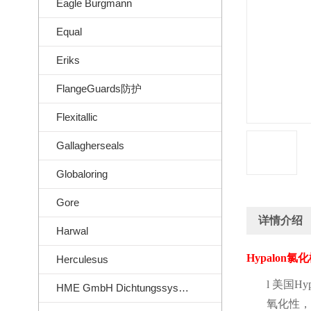
Eagle Burgmann
Equal
Eriks
FlangeGuards防护
Flexitallic
Gallagherseals
Globaloring
Gore
详情介绍
Harwal
Hypalon
氯化
Herculesus
l
美国
Hyp
HME GmbH Dichtungssysteme
氧化性，