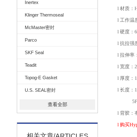
Inertex
l
材质：
H
Klinger Thermoseal
l
工作温
McMaster密封
l
硬度：
Parco
l
抗拉强
SKF Seal
l
拉伸率
Teadit
l
宽度：
2
Topog-E Gasket
l
厚度：
1
l
长度：
1
U.S. SEAL密封
5
查看全部
l
背胶：
l
购买
Hyp
相关文章/ARTICLES