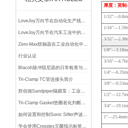
厚度：英制
1/32"
—
0.8
LoveJoy万向节在自动化生产线中的核心作用
1/16"
—
1.5
LoveJoy万向节在汽车工业中的重要性
3/32"
—
2.3
Zero-Max联轴器在工业自动化中的关键作用
1/8"
—
3.18
行业认证
3/16"
—
4.7
Blacoh脉冲阻尼器的日常检查与预防性维护清单
1/4"
—
6.35
Tri-Clamp TC管连接头简介
3/8"
—
9.53
胜佰德Sandpiper隔膜泵：工业流体输送的可靠动力解决方案
1/2"
—
12.7
Tri-Clamp Gasket垫圈老化判断，定期更换维护要点
3/4"
—
19.1
如何设置和控制Sonic Sifter声波振动筛的振动频率和振幅？
1"
—
25.4mm
学会使用Crosstex灭菌指示标签提高无菌保证水平