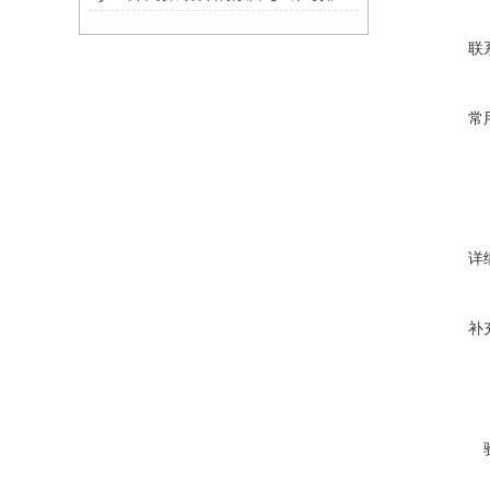
联
常
详
补