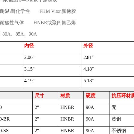
耐温
\
耐化学性——
FKM Viton
氟橡胶
耐酸性气体——
HNBR
或聚四氟乙烯
：
80A
、
85A
、
90A
内径
外径
2.06
″
2.81
″
3.15
″
4.18
″
4.19
″
5.18
″
尺寸
材质
硬度
抗压环材
0
2
″
HNBR
90A
无
0-BR
2
″
HNBR
90A
黄铜
0-SS
2
″
HNBR
90A
不锈钢