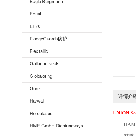
Eagle Burgmann
Equal
Eriks
FlangeGuards防护
Flexitallic
Gallagherseals
Globaloring
Gore
详情介
Harwal
UNION Se
Herculesus
l
HAMM
HME GmbH Dichtungssysteme
l
材质