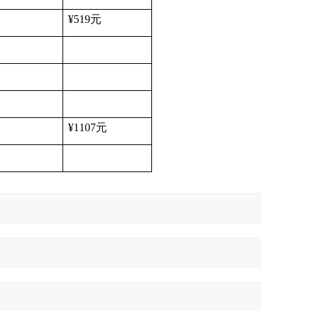
¥519
元
¥1107
元