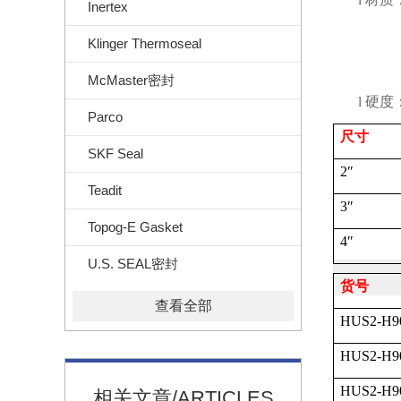
Inertex
Klinger Thermoseal
McMaster密封
l
硬度
Parco
尺寸
SKF Seal
2
″
Teadit
3
″
Topog-E Gasket
4
″
U.S. SEAL密封
货号
查看全部
HUS2-H9
HUS2-H9
HUS2-H9
相关文章/ARTICLES