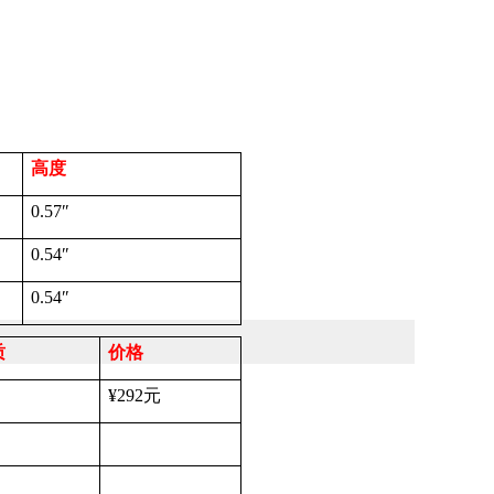
高度
0.57
″
0.54
″
0.54
″
质
价格
¥292
元