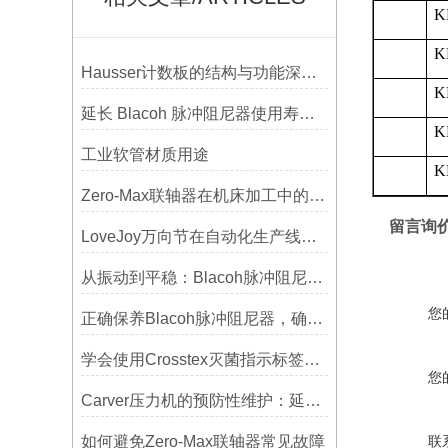
K
K
Hausser计数板的结构与功能深度解析
K
延长 Blacoh 脉冲阻尼器使用寿命的维护技巧大公开
K
工业软管材质用途
K
Zero-Max联轴器在机床加工中的应用及精度保证方法
留言询
LoveJoy万向节在自动化生产线中的核心作用
从振动到平稳：Blacoh脉冲阻尼器在泵系统中的应用
您
正确保养Blacoh脉冲阻尼器，确保长期稳定运行
学会使用Crosstex灭菌指示标签提高无菌保证水平
您
Carver压力机的预防性维护：延长使用寿命的技巧
如何避免Zero-Max联轴器常见故障
联