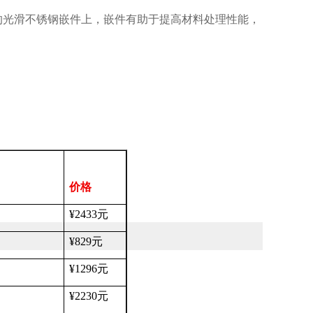
的光滑不锈钢嵌件上，嵌件有助于提高材料处理性能，
价格
¥2433
元
¥829
元
¥1296
元
¥2230
元