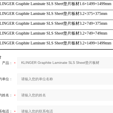
LINGER Graphite Laminate SLS Sheet
垫片板材
1.6
×
1499
×
1499mm
LINGER Graphite Laminate SLS Sheet
垫片板材
3.2
×
375
×
375mm
LINGER Graphite Laminate SLS Sheet
垫片板材
3.2
×
749
×
375mm
LINGER Graphite Laminate SLS Sheet
垫片板材
3.2
×
749
×
749mm
LINGER Graphite Laminate SLS Sheet
垫片板材
3.2
×
1499
×
1499mm
价
产品：
的单位：
的姓名：
系电话：