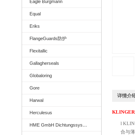
Eagle Burgmann
Equal
Eriks
FlangeGuards防护
Flexitallic
Gallagherseals
Globaloring
Gore
详情介
Harwal
KLINGER G
Herculesus
l
KLING
HME GmbH Dichtungssysteme
合与薄