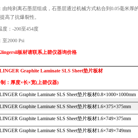
：由纯剥离石墨层组成，石墨层通过机械方式粘合到
0.05
毫米厚
提高了抗爆裂性。
温度：
-200
至
454
度
：至
2000 Psi
lingersil
板材请联系上碧仪器询价格
LINGER Graphite Laminate SLS Sheet
垫片板材
公制：厚度×长×宽
(
上碧仪器
)
LINGER Graphite Laminate SLS Sheet
垫片板材
0.8
×
1000
×
1000mm
LINGER Graphite Laminate SLS Sheet
垫片板材
1.6
×
375
×
375mm
LINGER Graphite Laminate SLS Sheet
垫片板材
1.6
×
749
×
375mm
LINGER Graphite Laminate SLS Sheet
垫片板材
1.6
×
749
×
749mm