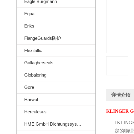
Eagle Burgmann
Equal
Eriks
FlangeGuards防护
Flexitallic
Gallagherseals
Globaloring
Gore
详情介绍
Harwal
KLINGER Gra
Herculesus
l
KLINGER
HME GmbH Dichtungssysteme
定的物理