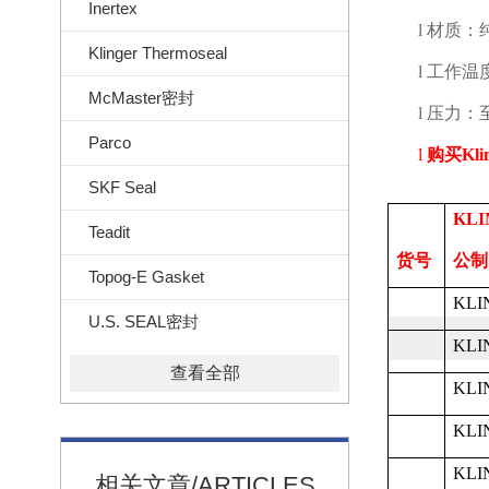
Inertex
l
材质：
Klinger Thermoseal
l
工作温
McMaster密封
l
压力：
Parco
l
购买
Kli
SKF Seal
KLI
Teadit
货号
公制
Topog-E Gasket
KLIN
U.S. SEAL密封
KLIN
查看全部
KLIN
KLIN
KLIN
相关文章/ARTICLES