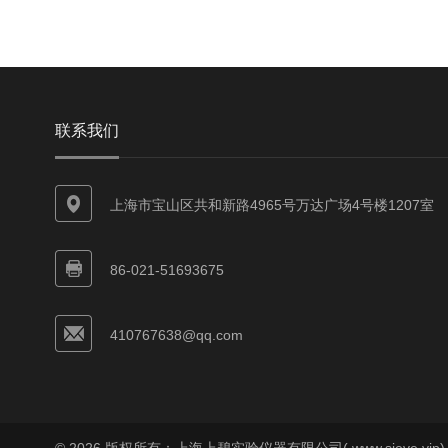
联系我们
上海市宝山区共和新路4965号万达广场4号楼1207室
86-021-51693675
410767638@qq.com