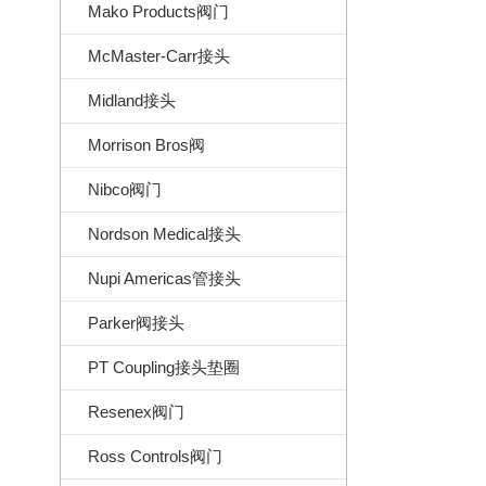
Mako Products阀门
McMaster-Carr接头
Midland接头
Morrison Bros阀
Nibco阀门
Nordson Medical接头
Nupi Americas管接头
Parker阀接头
PT Coupling接头垫圈
Resenex阀门
Ross Controls阀门