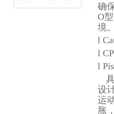
确
O
型
境
l
Ca
l
CP
l
Pi
设
运
胀