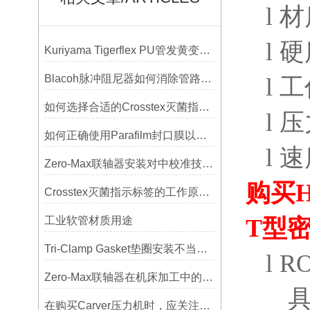
l
材
l
硬
Kuriyama Tigerflex PU管发黄变硬怎么办？
Blacoh脉冲阻尼器如何消除管路振动与噪音？
l
工
如何选择合适的Crosstex灭菌指示标签？
l
压
如何正确使用Parafilm封口膜以确保实验结果的准确性？
l
速
Zero-Max联轴器安装对中校准技巧与常见误差分析
购买
H
Crosstex灭菌指示标签的工作原理：变色反应机制详解
工业软管材质用途
T
型
Tri-Clamp Gasket垫圈安装不当导致的泄漏问题及预防
l
RO
Zero-Max联轴器在机床加工中的应用及精度保证方法
在购买Carver压力机时，应关注哪些性能指标？