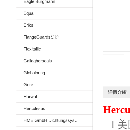
Eagle Burgmann
Equal
Eriks
FlangeGuards防护
Flexitallic
Gallagherseals
Globaloring
Gore
详情介绍
Harwal
Hercu
Herculesus
HME GmbH Dichtungssysteme
l
美