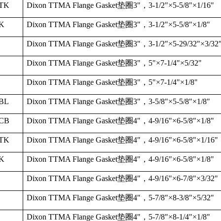
TK
Dixon TTMA Flange Gasket
垫圈
3"
，
3-1/2"
×
5-5/8"
×
1/16"
K
Dixon TTMA Flange Gasket
垫圈
3"
，
3-1/2"
×
5-5/8"
×
1/8"
Dixon TTMA Flange Gasket
垫圈
3"
，
3-1/2"
×
5-29/32"
×
3/32
Dixon TTMA Flange Gasket
垫圈
3"
，
5"
×
7-1/4"
×
5/32"
Dixon TTMA Flange Gasket
垫圈
3"
，
5"
×
7-1/4"
×
1/8"
BL
Dixon TTMA Flange Gasket
垫圈
3"
，
3-5/8"
×
5-5/8"
×
1/8"
CB
Dixon TTMA Flange Gasket
垫圈
4"
，
4-9/16"
×
6-5/8"
×
1/8"
TK
Dixon TTMA Flange Gasket
垫圈
4"
，
4-9/16"
×
6-5/8"
×
1/16"
K
Dixon TTMA Flange Gasket
垫圈
4"
，
4-9/16"
×
6-5/8"
×
1/8"
Dixon TTMA Flange Gasket
垫圈
4"
，
4-9/16"
×
6-7/8"
×
3/32"
Dixon TTMA Flange Gasket
垫圈
4"
，
5-7/8"
×
8-3/8"
×
5/32"
Dixon TTMA Flange Gasket
垫圈
4"
，
5-7/8"
×
8-1/4"
×
1/8"