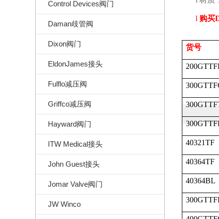
Control Devices阀门
l
购买
Daman歧管阀
Dixon阀门
货号
EldonJames接头
200GTTF
Fulflo减压阀
300GTTF
Griffco减压阀
300GTTF
300GTTF
Hayward阀门
40321TF
ITW Medical接头
40364TF
John Guest接头
40364BL
Jomar Valve阀门
300GTTF
JW Winco
400GTTF