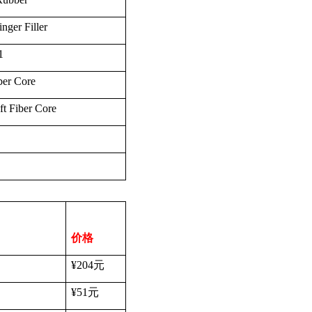
inger Filler
1
ber Core
ft Fiber Core
价格
¥204
元
¥51
元