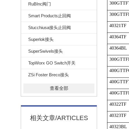
300GTTF
RuBInc阀门
300GTTF
Smart Products止回阀
40321TF
Stucchiusa接头止回阀
40364TF
Superlok接头
40364BL
SuperSwivels接头
300GTTF
TopWorx GO Switch开关
400GTTF
ZSi Foster Breco接头
400GTTF
查看全部
400GTTF
40322TF
40323TF
相关文章/ARTICLES
40323BL