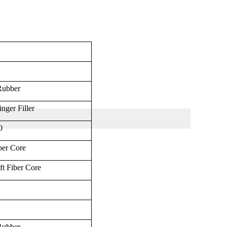
Rubber
inger Filler
0
ber Core
ft Fiber Core
Rubber