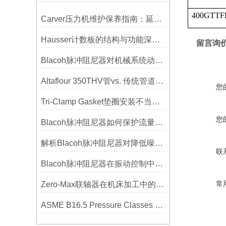
400GTTF
Carver压力机维护保养指南：延长设备寿命的关键
Hausser计数板的结构与功能深度解析
留言询
Blacoh脉冲阻尼器对机械系统动态特性的影响分析
Altaflour 350THV管vs. 传统管道：谁更耐用？
您
Tri-Clamp Gasket垫圈安装不当导致的泄漏问题及预防
您
Blacoh脉冲阻尼器如何保护流量计、压力开关和管路附件？
解析Blacoh脉冲阻尼器对降低噪音的显著作用
联
Blacoh脉冲阻尼器在振动控制中的作用分析
常
Zero-Max联轴器在机床加工中的应用及精度保证方法
ASME B16.5 Pressure Classes of Flanges压力等级