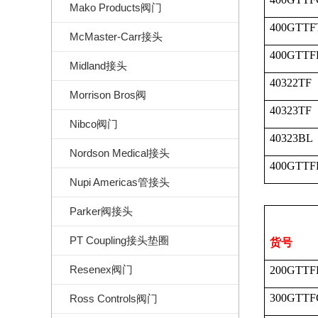
Mako Products阀门
400GTTF
McMaster-Carr接头
400GTTF
Midland接头
40322TF
Morrison Bros阀
40323TF
Nibco阀门
40323BL
Nordson Medical接头
400GTTF
Nupi Americas管接头
Parker阀接头
PT Coupling接头垫圈
货号
Resenex阀门
200GTTF
300GTTF
Ross Controls阀门