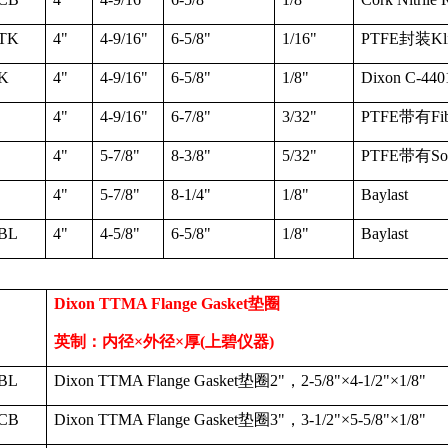
TK
4"
4-9/16"
6-5/8"
1/16"
PTFE
封装
Kl
K
4"
4-9/16"
6-5/8"
1/8"
Dixon C-440
4"
4-9/16"
6-7/8"
3/32"
PTFE
带有
Fi
4"
5-7/8"
8-3/8"
5/32"
PTFE
带有
So
4"
5-7/8"
8-1/4"
1/8"
Baylast
BL
4"
4-5/8"
6-5/8"
1/8"
Baylast
Dixon TTMA Flange Gasket
垫圈
英制：内径
×外径×
厚
(
上碧仪器
)
BL
Dixon TTMA Flange Gasket
垫圈
2"
，
2-5/8"
×
4-1/2"
×
1/8"
CB
Dixon TTMA Flange Gasket
垫圈
3"
，
3-1/2"
×
5-5/8"
×
1/8"