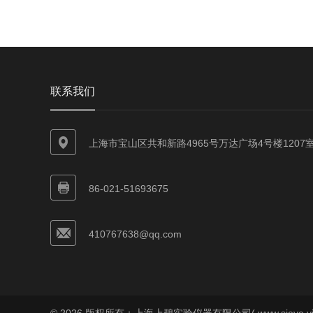
联系我们
上海市宝山区共和新路4965号万达广场4号楼1207
86-021-51693675
410767638@qq.com