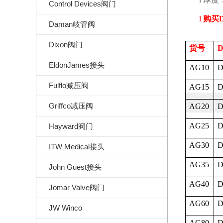
Control Devices阀门
l
购买
Daman歧管阀
Dixon阀门
货号
D
EldonJames接头
AG10
D
Fulflo减压阀
AG15
D
Griffco减压阀
AG20
D
AG25
D
Hayward阀门
AG30
D
ITW Medical接头
AG35
D
John Guest接头
AG40
D
Jomar Valve阀门
AG60
D
JW Winco
AG80
D