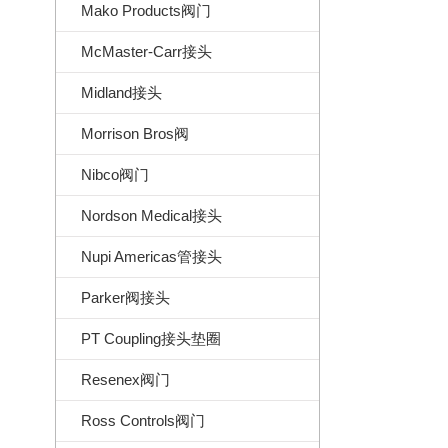
Mako Products阀门
McMaster-Carr接头
Midland接头
Morrison Bros阀
Nibco阀门
Nordson Medical接头
Nupi Americas管接头
Parker阀接头
PT Coupling接头垫圈
Resenex阀门
Ross Controls阀门