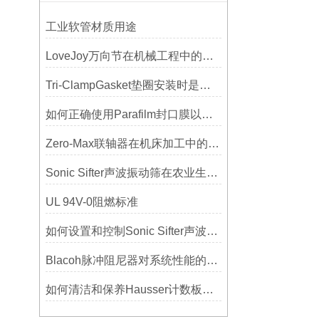
工业软管材质用途
LoveJoy万向节在机械工程中的重要性
Tri-ClampGasket垫圈安装时是否需要涂抹润滑剂或密封脂？
如何正确使用Parafilm封口膜以确保实验结果的准确性？
Zero-Max联轴器在机床加工中的应用及精度保证方法
Sonic Sifter声波振动筛在农业生产中的应用与优化
UL 94V-0阻燃标准
如何设置和控制Sonic Sifter声波振动筛的振动频率和振幅？
Blacoh脉冲阻尼器对系统性能的影响分析
如何清洁和保养Hausser计数板，避免划伤网格线？