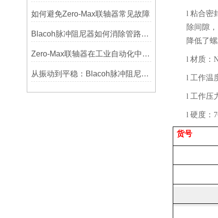
l
粘合密
如何避免Zero-Max联轴器常见故障
除间隙，
Blacoh脉冲阻尼器如何消除管路振动与噪音？
降低了螺
Zero-Max联轴器在工业自动化中的关键作用
l
材质：
从振动到平稳：Blacoh脉冲阻尼器在泵系统中的应用
l
工作温
l
工作压
l
硬度：
货号