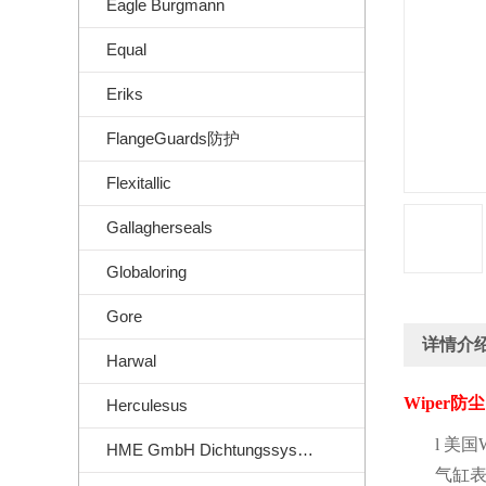
Eagle Burgmann
Equal
Eriks
FlangeGuards防护
Flexitallic
Gallagherseals
Globaloring
Gore
详情介
Harwal
Wiper
防尘
Herculesus
l
美国
HME GmbH Dichtungssysteme
气缸