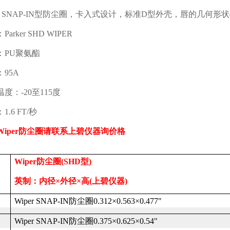
r SNAP-IN
型防尘圈，卡入式设计，标准
D
型外壳，唇的几何形状
：
Parker SHD WIPER
：
PU
聚氨酯
：
95A
温度：
-20
至
115
度
：
1.6 FT/
秒
Wiper
防尘圈
请联系上碧仪器
询价格
Wiper
防尘圈
(SHD
型
)
英制：内径
×外径×高
(
上碧仪器
)
Wiper SNAP-IN
防尘圈
0.312
×
0.563
×
0.477"
Wiper SNAP-IN
防尘圈
0.375
×
0.625
×
0.54"