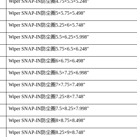
Wiper SNAP-IN
防尘圈
4.75
×
5.5
×
5.248"
Wiper SNAP-IN
防尘圈
5
×
5.75
×
5.498"
Wiper SNAP-IN
防尘圈
5.25
×
6
×
5.748"
Wiper SNAP-IN
防尘圈
5.5
×
6.25
×
5.998"
Wiper SNAP-IN
防尘圈
5.75
×
6.5
×
6.248"
Wiper SNAP-IN
防尘圈
6
×
6.75
×
6.498"
Wiper SNAP-IN
防尘圈
6.5
×
7.25
×
6.998"
Wiper SNAP-IN
防尘圈
7
×
7.75
×
7.498"
Wiper SNAP-IN
防尘圈
7.25
×
8
×
7.748"
Wiper SNAP-IN
防尘圈
7.5
×
8.25
×
7.998"
Wiper SNAP-IN
防尘圈
8
×
8.75
×
8.498"
Wiper SNAP-IN
防尘圈
8.25
×
9
×
8.748"