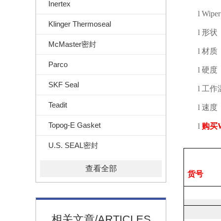
Inertex
l
Wipe
Klinger Thermoseal
l
形状
McMaster密封
l
材质
Parco
l
硬度
SKF Seal
l
工作
Teadit
l
速度
Topog-E Gasket
l
购买
U.S. SEAL密封
查看全部
货号
相关文章/ARTICLES