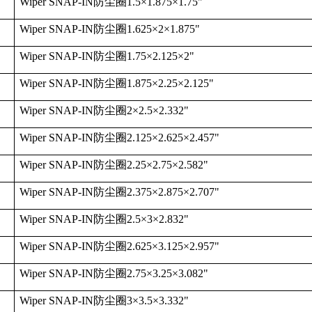
Wiper SNAP-IN
防尘圈
1.5
×
1.875
×
1.75"
Wiper SNAP-IN
防尘圈
1.625
×
2
×
1.875"
Wiper SNAP-IN
防尘圈
1.75
×
2.125
×
2"
Wiper SNAP-IN
防尘圈
1.875
×
2.25
×
2.125"
Wiper SNAP-IN
防尘圈
2
×
2.5
×
2.332"
Wiper SNAP-IN
防尘圈
2.125
×
2.625
×
2.457"
Wiper SNAP-IN
防尘圈
2.25
×
2.75
×
2.582"
Wiper SNAP-IN
防尘圈
2.375
×
2.875
×
2.707"
Wiper SNAP-IN
防尘圈
2.5
×
3
×
2.832"
Wiper SNAP-IN
防尘圈
2.625
×
3.125
×
2.957"
Wiper SNAP-IN
防尘圈
2.75
×
3.25
×
3.082"
Wiper SNAP-IN
防尘圈
3
×
3.5
×
3.332"