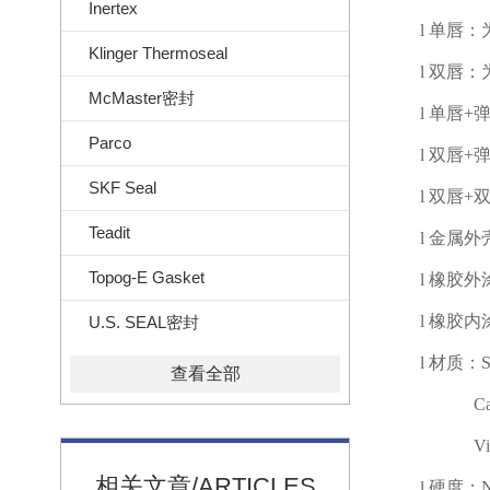
Inertex
l
单唇：
Klinger Thermoseal
l
双唇：
McMaster密封
l
单唇
+
Parco
l
双唇
+
SKF Seal
l
双唇
+
Teadit
l
金属外
Topog-E Gasket
l
橡胶外
l
橡胶内
U.S. SEAL密封
l
材质：
S
查看全部
Ca
Vi
相关文章/ARTICLES
l
硬度：