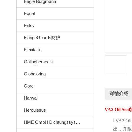
Eagle Burgmann
Equal
Eriks
FlangeGuards防护
Flexitallic
Gallagherseals
Globaloring
Gore
详情介绍
Harwal
VA2 Oil Seal
Herculesus
l
VA2 Oil
HME GmbH Dichtungssysteme
出，并阻