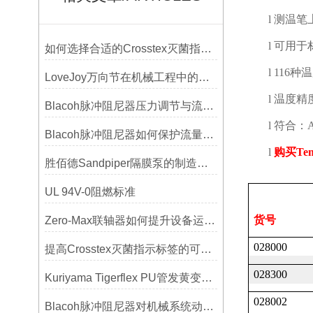
l
测温笔
l
可用于
如何选择合适的Crosstex灭菌指示标签？
l
116
种温
LoveJoy万向节在机械工程中的重要性
l
温度精
Blacoh脉冲阻尼器压力调节与流量匹配技巧
l
符合：
Blacoh脉冲阻尼器如何保护流量计、压力开关和管路附件？
l
购买
Tem
胜佰德Sandpiper隔膜泵的制造工艺和技术难点
UL 94V-0阻燃标准
货号
Zero-Max联轴器如何提升设备运行精度？
028000
提高Crosstex灭菌指示标签的可见性和识别度的方法
028300
Kuriyama Tigerflex PU管发黄变硬怎么办？
028002
Blacoh脉冲阻尼器对机械系统动态特性的影响分析