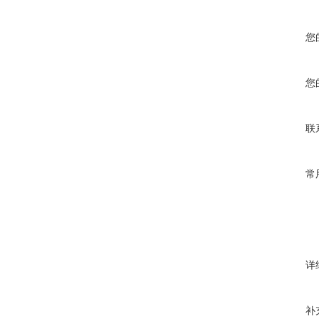
您
您
联
常
详
补