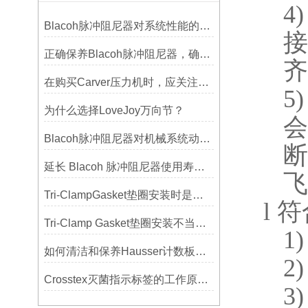
4)
Blacoh脉冲阻尼器对系统性能的影响分析
接
正确保养Blacoh脉冲阻尼器，确保长期稳定运行
齐
在购买Carver压力机时，应关注哪些性能指标？
5)
为什么选择LoveJoy万向节？
会
Blacoh脉冲阻尼器对机械系统动态特性的影响分析
断
延长 Blacoh 脉冲阻尼器使用寿命的维护技巧大公开
飞
Tri-ClampGasket垫圈安装时是否需要涂抹润滑剂或密封脂？
l
符
Tri-Clamp Gasket垫圈安装不当导致的泄漏问题及预防
1)
如何清洁和保养Hausser计数板，避免划伤网格线？
2)
Crosstex灭菌指示标签的工作原理：变色反应机制详解
3)