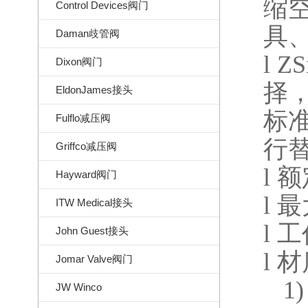
缩
Control Devices阀门
具
Daman歧管阀
l
ZS
Dixon阀门
择
EldonJames接头
标
Fulflo减压阀
行
Griffco减压阀
l
额
Hayward阀门
l
最
ITW Medical接头
l
工
John Guest接头
l
材
Jomar Valve阀门
1)
JW Winco