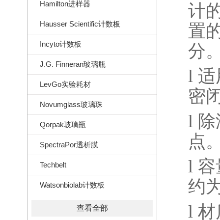
Hamilton进样器
计
Hausser Scientific计数板
置
Incyto计数板
分
J.G. Finneran玻璃瓶
l
适
LevGo实验耗材
密
Novumglass玻璃珠
l
除
Qorpak玻璃瓶
点
SpectraPor透析膜
l
容
Techbelt
约
Watsonbiolab计数板
l
材
查看全部