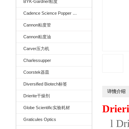
BYK-Gardner粘度
Cadence Science Popper Sons
Cannon粘度管
Cannon粘度油
Carver压力机
Charlessupper
Coorstek器皿
Diversified Biotech标签
详情介绍
Drierite干燥剂
Drier
Globe Scientific实验耗材
Graticules Optics
l
Dr