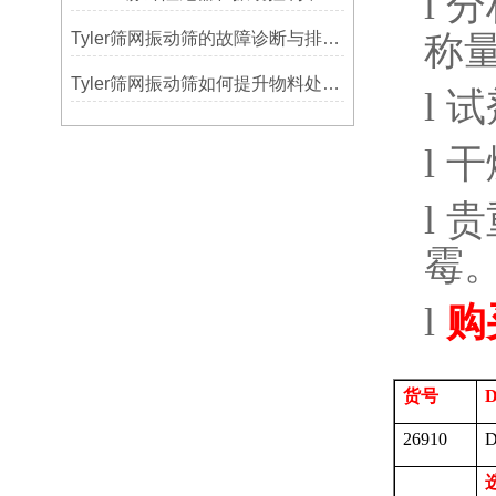
l
分
Tyler筛网振动筛的故障诊断与排除方法总结
称
Tyler筛网振动筛如何提升物料处理能力
l
试
l
干
l
贵
霉
l
购
货号
D
26910
D