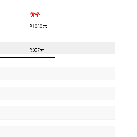
价格
¥1080
元
¥357
元