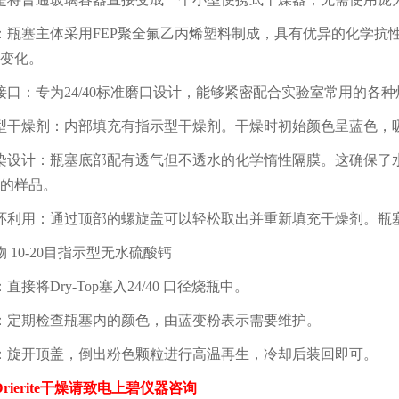
：瓶塞主体采用
FEP
聚全氟乙丙烯塑料制成，具有优异的化学抗
变化。
接口：专为
24/40
标准磨口设计，能够紧密配合实验室常用的各种
型干燥剂：内部填充有指示型干燥剂。干燥时初始颜色呈蓝色，
染设计：瓶塞底部配有透气但不透水的化学惰性隔膜。这确保了
的样品。
环利用：通过顶部的螺旋盖可以轻松取出并重新填充干燥剂。瓶
物
10-20
目指示型无水硫酸钙
：直接将
Dry-Top
塞入
24/40
口径烧瓶中。
：定期检查瓶塞内的颜色，由蓝变粉表示需要维护。
：旋开顶盖，倒出粉色颗粒进行高温再生，冷却后装回即可。
rierite
干燥请致电上碧仪器咨询