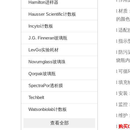
Hamilton进样器
l
材质
Hausser Scientific计数板
的颜色
Incyto计数板
l
适配
J.G. Finneran玻璃瓶
l
指示
LevGo实验耗材
l
防污
烧瓶内
Novumglass玻璃珠
l
可循
Qorpak玻璃瓶
l
填充
SpectraPor透析膜
l
安装
Techbelt
l
监控
Watsonbiolab计数板
l
维护
查看全部
l
购买
D