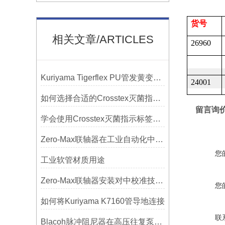
货号
相关文章/ARTICLES
26960
Kuriyama Tigerflex PU管发黄变硬怎么办？
24001
如何选择合适的Crosstex灭菌指示标签？
留言询
学会使用Crosstex灭菌指示标签提高无菌保证水平
Zero-Max联轴器在工业自动化中的关键作用
您
工业软管材质用途
Zero-Max联轴器安装对中校准技巧与常见误差分析
您
如何将Kuriyama K7160管导地连接
联
Blacoh脉冲阻尼器在高压往复泵系统中的应用