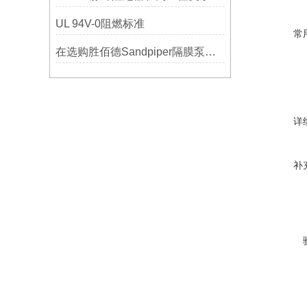
UL 94V-0阻燃标准
常
在选购胜佰德Sandpiper隔膜泵时应该注意哪些关键参数？
详
补