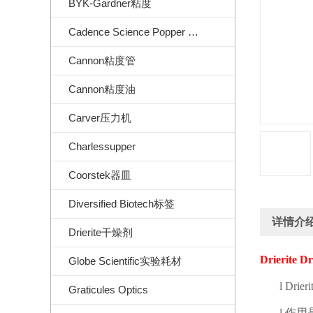
BYK-Gardner粘度
Cadence Science Popper Sons
Cannon粘度管
Cannon粘度油
Carver压力机
Charlessupper
Coorstek器皿
Diversified Biotech标签
详情介
Drierite干燥剂
Drierite D
Globe Scientific实验耗材
l
Drieri
Graticules Optics
l
作用