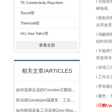
l
毛细管
TE Connectivity Raychem
峰拖尾。
Texcel管
l
限制溶
Thermoid管
从而改变
Vici Jour Valco管
l
强酸限
短时间清
查看全部
l
不能用
而使用专
l
持续工
相关文章/ARTICLES
l
工作压
l
带有颜
如何选择合适的Crosstex灭菌指示标签？
l
颜色：
胜佰德Sandpiper隔膜泵：工业流体输送的可靠动力解决方案
l
订购
Up
如何根据设备工况选择Zero-Max联轴器？