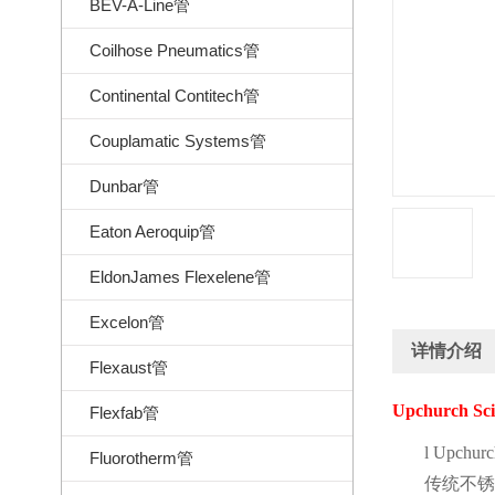
BEV-A-Line管
Coilhose Pneumatics管
Continental Contitech管
Couplamatic Systems管
Dunbar管
Eaton Aeroquip管
EldonJames Flexelene管
Excelon管
详情介绍
Flexaust管
Upchurch Scie
Flexfab管
l
Upchurch
Fluorotherm管
传统不锈