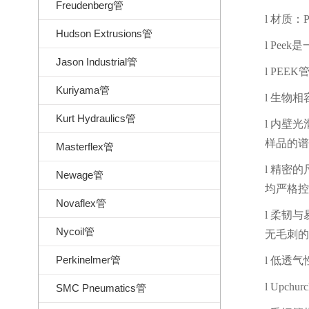
Freudenberg管
l
材质：
Hudson Extrusions管
l
Peek
是
Jason Industrial管
l
PEEK
Kuriyama管
l
生物相
Kurt Hydraulics管
l
内壁光
样品的谱
Masterflex管
l
精密的
Newage管
均严格控
Novaflex管
l
柔韧与
Nycoil管
无毛刺的
Perkinelmer管
l
低透气
l
Upchur
SMC Pneumatics管