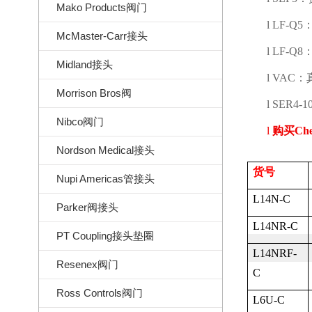
Mako Products阀门
l
LF-Q5
McMaster-Carr接头
l
LF-Q8
Midland接头
l
VAC
：
Morrison Bros阀
l
SER4-1
Nibco阀门
l
购买
Che
Nordson Medical接头
货号
Nupi Americas管接头
L14N-C
Parker阀接头
L14NR-C
PT Coupling接头垫圈
L14NRF-
Resenex阀门
C
Ross Controls阀门
L6U-C