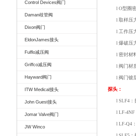
Control Devices阀门
l
O
型圈
Daman歧管阀
l
取样压
Dixon阀门
l
工作压
EldonJames接头
l
爆破压
Fulflo减压阀
l
密封材
Griffco减压阀
l
阀门材
Hayward阀门
l
阀门镀
探头：
ITW Medical接头
l
SLF4
：
John Guest接头
l
LF-4NF
Jomar Valve阀门
l
LF-Q4
JW Winco
l
SLF5
：