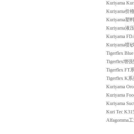
Kuriyama Kur
Kuriyama
价
Kuriyama
塑
Kuriyama
液
Kuriyama FD
Kuriyama
喷
Tigerflex Blu
Tigerflex
增强
Tigerflex FT
Tigerflex K
系
Kuriyama Orof
Kuriyama Foo
Kuriyama Suc
Kuri Tec K31
Alfagomma
工