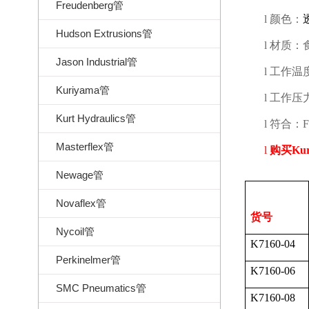
Freudenberg管
l
颜色：
Hudson Extrusions管
l
材质：
Jason Industrial管
l
工作温
Kuriyama管
l
工作压
Kurt Hydraulics管
l
符合：
Masterflex管
l
购买
Ku
Newage管
Novaflex管
货号
Nycoil管
K7160-04
Perkinelmer管
K7160-06
SMC Pneumatics管
K7160-08