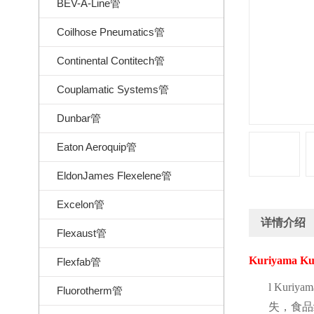
BEV-A-Line管
Coilhose Pneumatics管
Continental Contitech管
Couplamatic Systems管
Dunbar管
Eaton Aeroquip管
EldonJames Flexelene管
Excelon管
详情介绍
Flexaust管
Kuriyama K
Flexfab管
l
Kuriya
Fluorotherm管
失，食品